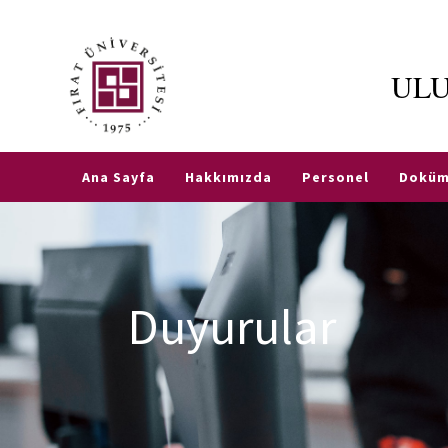
ULU
Fırat
Üniversitesi
TR
EN
ERASMUS
Ana Sayfa
Hakkımızda
Personel
Doküm
Enstitüler
Fen
Üniversite
Bilimleri
Evi
Duyurular
Enstitüsü
StudyinTurkey
Sosyal
Bilimler
Enstitüsü
Akademik
Takvim