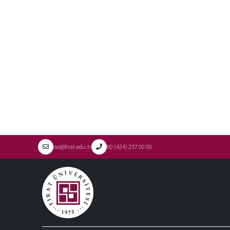
iso@firat.edu.tr
90 (424) 237 00 00