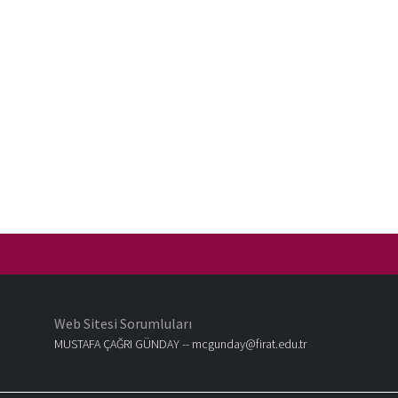
Web Sitesi Sorumluları
MUSTAFA ÇAĞRI GÜNDAY --
mcgunday@firat.edu.tr