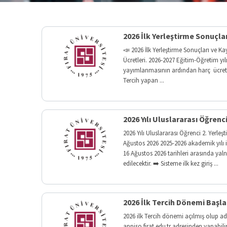
Sağlık
Bilimleri
Etkinlikler
Enstitüsü
2026 İlk Yerleştirme Sonuçlar
e-
📣 2026 İlk Yerleştirme Sonuçları ve K
Eğitim
Hizmetler
Ücretleri. 2026-2027 Eğitim-Öğretim yıl
Bilimleri
yayımlanmasının ardından harç ücretleri
Enstitüsü
Fırat
Tercih yapan ...
e-
Posta
2026 Yılı Uluslararası Öğrenc
Öğrenci
İşleri
2026 Yılı Uluslararası Öğrenci 2. Yer
Otomasyonu
Ağustos 2026 2025-2026 akademik yılı i
16 Ağustos 2026 tarihleri arasında yaln
edilecektir. ➡️ Sisteme ilk kez giriş ...
2026 İlk Tercih Dönemi Başla
2026 ilk Tercih dönemi açılmış olup ad
appiso.firat.edu.tr adresinden yapabil