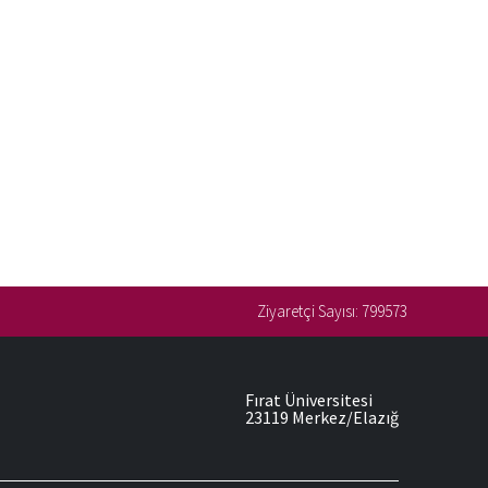
Ziyaretçi Sayısı:
799573
Fırat Üniversitesi
23119 Merkez/Elazığ