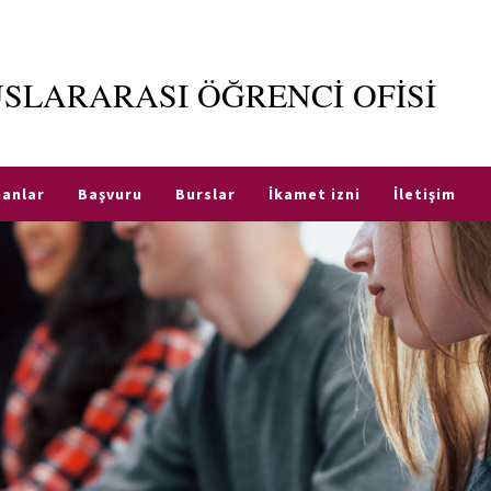
SLARARASI ÖĞRENCİ OFİSİ
anlar
Başvuru
Burslar
İkamet izni
İletişim