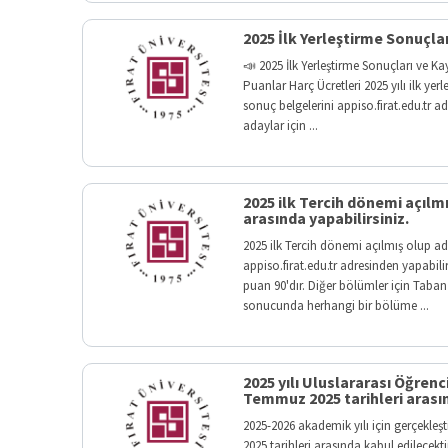
2025 İlk Yerleştirme Sonuçlar
📣 2025 İlk Yerleştirme Sonuçları ve K
Puanlar Harç Ücretleri 2025 yılı ilk yer
sonuç belgelerini appiso.firat.edu.tr a
adaylar için ...
2025 ilk Tercih dönemi açılmı
arasında yapabilirsiniz.
2025 ilk Tercih dönemi açılmış olup ad
appiso.firat.edu.tr adresinden yapabil
puan 90'dır. Diğer bölümler için Taba
sonucunda herhangi bir bölüme ...
2025 yılı Uluslararası Öğrenc
Temmuz 2025 tarihleri arasın
2025-2026 akademik yılı için gerçekleş
2025 tarihleri arasında kabul edilecekti