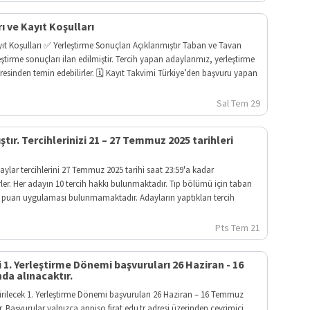
ı ve Kayıt Koşulları
ayıt Koşulları ✅ Yerleştirme Sonuçları Açıklanmıştır Taban ve Tavan
leştirme sonuçları ilan edilmiştir. Tercih yapan adaylarımız, yerleştirme
dresinden temin edebilirler. 🗓️ Kayıt Takvimi Türkiye’den başvuru yapan
Sal Tem 29
ştır. Tercihlerinizi 21 – 27 Temmuz 2025 tarihleri
aylar tercihlerini 27 Temmuz 2025 tarihi saat 23:59'a kadar
irler. Her adayın 10 tercih hakkı bulunmaktadır. Tıp bölümü için taban
n puan uygulaması bulunmamaktadır. Adayların yaptıkları tercih
Pts Tem 21
i 1. Yerleştirme Dönemi başvuruları 26 Haziran - 16
da alınacaktır.
tirilecek 1. Yerleştirme Dönemi başvuruları 26 Haziran – 16 Temmuz
r. Başvurular yalnızca appiso.firat.edu.tr adresi üzerinden çevrimiçi