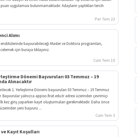
n puan uygulaması bulunmamaktadır. Adayların yaptıkları tercih
Per Tem 23
nci Alımı
z enstitülerinde başvurabileceği Master ve Doktora programları,
ncelemek için buraya tıklayınız.
Cum Tem 10
Yerleştirme Dönemi Başvuruları 03 Temmuz – 19
nda Alınacaktır
ştirilecek 1. Yerleştirme Dönemi başvuruları 03 Temmuz – 19 Temmuz
r. Başvurular yalnızca appiso.firat.edu.tr adresi üzerinden çevrimiçi
 ilk kez giriş yaparken kayıt oluşturmaları gerekmektedir. Daha önce
üzerinden yeni başvuru ...
Cum Tem 3
 ve Kayıt Koşulları