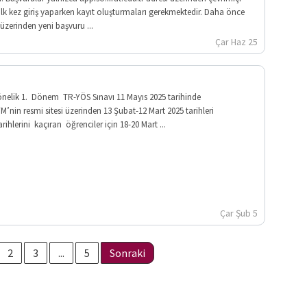
 ilk kez giriş yaparken kayıt oluşturmaları gerekmektedir. Daha önce
üzerinden yeni başvuru ...
Çar Haz 25
 yönelik 1. Dönem TR-YÖS Sınavı 11 Mayıs 2025 tarihinde
YM’nin resmi sitesi üzerinden 13 Şubat-12 Mart 2025 tarihleri
rihlerini kaçıran öğrenciler için 18-20 Mart ...
Çar Şub 5
2
3
...
5
Sonraki