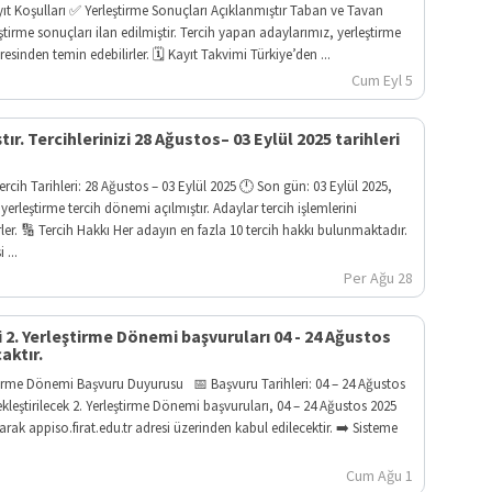
ayıt Koşulları ✅ Yerleştirme Sonuçları Açıklanmıştır Taban ve Tavan
eştirme sonuçları ilan edilmiştir. Tercih yapan adaylarımız, yerleştirme
resinden temin edebilirler. 🗓️ Kayıt Takvimi Türkiye’den ...
Cum Eyl 5
ır. Tercihlerinizi 28 Ağustos– 03 Eylül 2025 tarihleri
rcih Tarihleri: 28 Ağustos – 03 Eylül 2025 🕛 Son gün: 03 Eylül 2025,
lk yerleştirme tercih dönemi açılmıştır. Adaylar tercih işlemlerini
rler. 🔢 Tercih Hakkı Her adayın en fazla 10 tercih hakkı bulunmaktadır.
 ...
Per Ağu 28
i 2. Yerleştirme Dönemi başvuruları 04 - 24 Ağustos
aktır.
eştirme Dönemi Başvuru Duyurusu 📅 Başvuru Tarihleri: 04 – 24 Ağustos
kleştirilecek 2. Yerleştirme Dönemi başvuruları, 04 – 24 Ağustos 2025
arak appiso.firat.edu.tr adresi üzerinden kabul edilecektir. ➡️ Sisteme
Cum Ağu 1