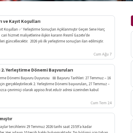
ı ve Kayıt Koşulları
ayıt Koşulları ✅ Yerleştirme Sonuçları Açıklanmıştır Geçen Sene Harç
ı cari hizmet maliyetlerine ilişkin kararın Resmî Gazete’de
 güncellecektir. 2026 yılı ilk yerleştirme sonuçları ilan edilmiştir.
Cum Ağu 7
i 2. Yerleştirme Dönemi Başvuruları
leştirme Dönemi Başvuru Duyurusu 📅 Başvuru Tarihleri: 27 Temmuz – 16
çin gerçekleştirilecek 2. Yerleştirme Dönemi başvuruları, 27 Temmuz –
ızca çevrimiçi olarak appiso.firat.edu.tr adresi üzerinden kabul
Cum Tem 24
mıştır
aylar tercihlerini 29 Temmuz 2026 tarihi saat 23:59'a kadar
irler. Her adayın 10 tercih hakkı bulunmaktadır. Tıp bölümü için taban