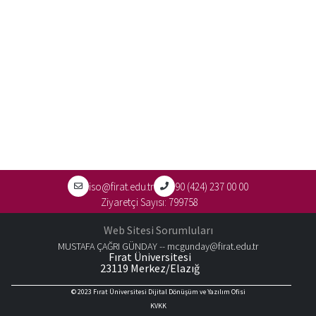
iso@firat.edu.tr
90 (424) 237 00 00
Ziyaretçi Sayısı:
799758
Web Sitesi Sorumluları
MUSTAFA ÇAĞRI GÜNDAY --
mcgunday@firat.edu.tr
Fırat Üniversitesi
23119 Merkez/Elazığ
© 2023
Fırat Üniversitesi Dijital Dönüşüm ve Yazılım Ofisi
KVKK