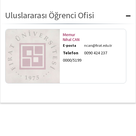
Eğitim
e-
Bilimleri
Hizmetler
Uluslararası Öğrenci Ofisi
−
Enstitüsü
Fırat
e-
Posta
Memur
Nihal CAN
E-posta
ncan@firat.edu.tr
Öğrenci
İşleri
Telefon
0090 424 237
Otomasyonu
0000/5199