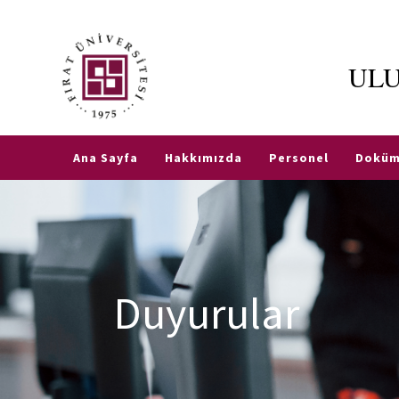
ULU
Fırat
Üniversitesi
TR
EN
ERASMUS
Ana Sayfa
Hakkımızda
Personel
Doküm
Enstitüler
Fen
Üniversite
Bilimleri
Evi
Enstitüsü
Duyurular
StudyinTurkey
Sosyal
Bilimler
Enstitüsü
Akademik
Takvim