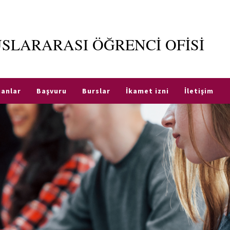
SLARARASI ÖĞRENCİ OFİSİ
anlar
Başvuru
Burslar
İkamet izni
İletişim