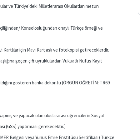
klular ve Türkiye'deki Milletlerarası Okullardan mezun
çiliğinden/ Konsolosluğundan onaylı Türkçe örneği ve
Kartlılar için Mavi Kart aslı ve fotokopisi getireceklerdir.
şlığına geçen çift uyruklulardan Vukuatlı Nüfus Kayıt
atırıldığını gösteren banka dekontu (ÖRGÜN ÖĞRETİM: TR69
 yapmış ve yapacak olan uluslararası öğrencilerin Sosyal
sı (GSS) yaptırması gerekecektir.)
ÖMER Belgesi veya Yunus Emre Enstitüsü Sertifikası) Türkçe