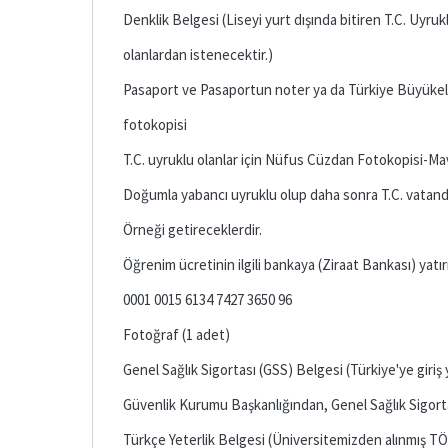
Denklik Belgesi (Liseyi yurt dışında bitiren T.C. Uyru
olanlardan istenecektir.)
Pasaport ve Pasaportun noter ya da Türkiye Büyükel
fotokopisi
T.C. uyruklu olanlar için Nüfus Cüzdan Fotokopisi-Mavi 
Doğumla yabancı uyruklu olup daha sonra T.C. vatanda
Örneği getireceklerdir.
Öğrenim ücretinin ilgili bankaya (Ziraat Bankası) y
0001 0015 6134 7427 3650 96
Fotoğraf (1 adet)
Genel Sağlık Sigortası (GSS) Belgesi (Türkiye'ye giriş
Güvenlik Kurumu Başkanlığından, Genel Sağlık Sigorta
Türkçe Yeterlik Belgesi (Üniversitemizden alınmış T