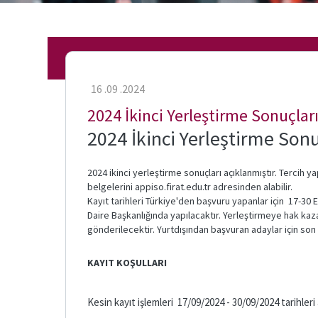
Sağlık
Bilimleri
Etkinlikler
Enstitüsü
e-
Eğitim
Hizmetler
Bilimleri
16 .09 .2024
Enstitüsü
Fırat
2024 İkinci Yerleştirme Sonuçlar
e-
Posta
2024 İkinci Yerleştirme Sonu
Öğrenci
2024 ikinci yerleştirme sonuçları açıklanmıştır. Tercih 
İşleri
belgelerini appiso.firat.edu.tr adresinden alabilir.
Otomasyonu
Kayıt tarihleri Türkiye'den başvuru yapanlar için 17-30 Ey
Daire Başkanlığında yapılacaktır. Yerleştirmeye hak kaz
gönderilecektir. Yurtdışından başvuran adaylar için son 
KAYIT KOŞULLARI
Kesin kayıt işlemleri 17/09/2024 - 30/09/2024 tarihleri 