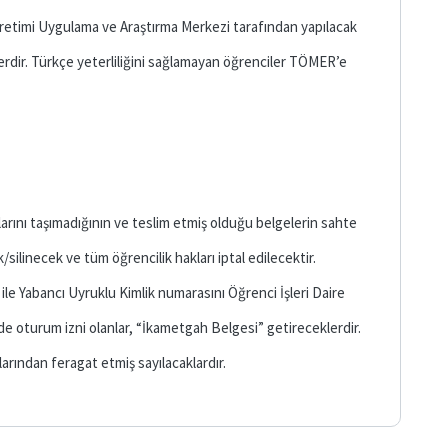
ğretimi Uygulama ve Araştırma Merkezi tarafından yapılacak
erdir. Türkçe yeterliliğini sağlamayan öğrenciler TÖMER’e
arını taşımadığının ve teslim etmiş olduğu belgelerin sahte
ilinecek ve tüm öğrencilik hakları iptal edilecektir.
ile Yabancı Uyruklu Kimlik numarasını Öğrenci İşleri Daire
e oturum izni olanlar, “İkametgah Belgesi” getireceklerdir.
larından feragat etmiş sayılacaklardır.